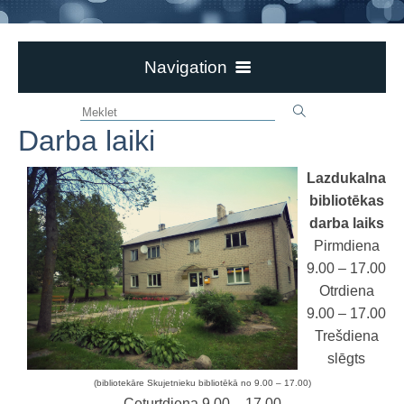
Navigation
AKTUALITĀTES
Darba laiki
PAR BIBLIOTĒKU
Bibliotēkas vēsture
Lazdukalna
Pakalpojumi
bibliotēkas
darba laiks
Maksas pakalpojumi
Pirmdiena
Periodika
9.00 – 17.00
Datubāzes
Otrdiena
9.00 – 17.00
Kontaktinformācija
Trešdiena
Darba laiki
slēgts
DOKUMENTI
(bibliotekāre Skujetnieku bibliotēkā no 9.00 – 17.00)
Ceturtdiena 9.00 – 17.00