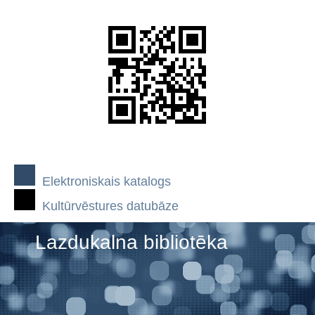
Elektroniskais katalogs
Kultūrvēstures datubāze
Lazdukalna bibliotēka