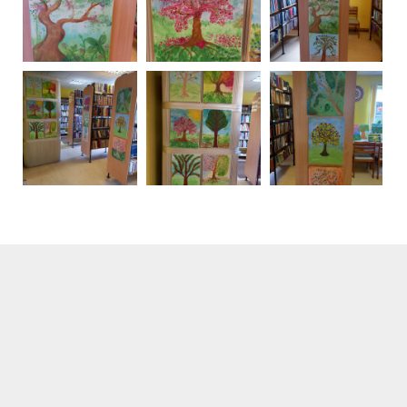
Nacionālās Skaļās lasīšanas sacensības pirmais
posms Lazdukalna bibliotēkā. 08.05.2024.
"Es esmu burve ziedu pļavā - feja citudien"
1. un 2. klase apciemo bibliotēku. 18.04.2024.
Izstāde "Mans iekšējais spēka koks". 17.04.2024.
Izstāde "Vai tu zini eglīte, cik tu esi skaista!".
20.12.2023.
Viktorīna "Es savā zemē Latvijā!" 5.-9.klašu skolēniem
Eglaines pamatskolā. 13.11.2023.
Adītājam un teicējam Andrejam Alfrēdam Čakānam 80
gadu jubilejai veltīta Atceres pēcpusdiena.
21.10.2023.
Vanadzēni bibliotēkā iepazīstās ar bibliotēku un
Lazdukalna vēstures lappusēm. 11.09.2023.
Vanadzēni pārbauda zināšanas viktorīnā Lazdukalna