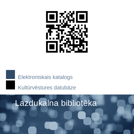
Elektroniskais katalogs
Kultūrvēstures datubāze
Lazdukalna bibliotēka