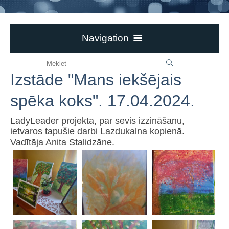
Navigation
AKTUALITĀTES
Izstāde "Mans iekšējais
PAR BIBLIOTĒKU
DOKUMENTI
spēka koks". 17.04.2024.
NOVADPĒTNIECĪBA
LadyLeader projekta, par sevis izzināšanu,
BILŽU GALERIJAS
ietvaros tapušie darbi Lazdukalna kopienā.
Vadītāja Anita Stalidzāne.
Marutas Voites krustdūrienā izšūto darbu izstāde
"Stāsti adatas rakstos". 23.03.2026.
Gleznošanas meistarklases vadītājas Ilzes Šaičānes
un dalībnieku darbu izstāde "Mirklis krāsās".
17.02.2026..
Tikšanās ar novadpētnieku Leonardu Rakicki.