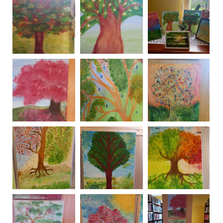
Iepazīšanās ar Latgalēs pirmās dzejnieces
Konstances Benislavskas dzeju un dzīves gaitām.
12.02.2026.
1-3. klases iepazīstās ar Hobijizstādi "Lego sapņu
pasaule". 23.01.2026.
Rinarda Kalnēja hobijizstāde "Lego sapņu pasaule".
22.01.2026.
„Mana sniegpārsliņa – skaistākā, vienīgā!”.
16.12.2025.
Ivetas Usenieces pildspalvu kolekcijas izstāde
"Pildspalvu stāsts". 19.05.2025.
Dienas aprūpes centra izstāde "(R)adītPrieks)"
Mūžs, kas ieausts darbos un sirdīs
Krūžu izstāde "Krūzes un krūzītes". 12.06.2024.
Tikšanās ar izstādes “Es esmu burve ziedu pļavā –
feja citudien” autorēm Ilzi un Anitu! 24.05.2024.