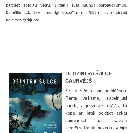
pārciest spēcīgu vētru. Liktenis sūta jaunus pārbaudījumus.
Kamēliju sala tiek pamatīgi izpostīta, un Silvija cieš nopietnā
nelaimes gadījumā.
10. DZINTRA ŠULCE.
CAURVĒJŠ
Šis ir stāsts par meklēšanu.
Ranta veiksmīgi sapelnījusi
naudu, atgriezusies mājās, lai
kopā ar brāli beidzot sāktu
saimniekot pēc savām
iecerēm. Rantai nekad nav bijis