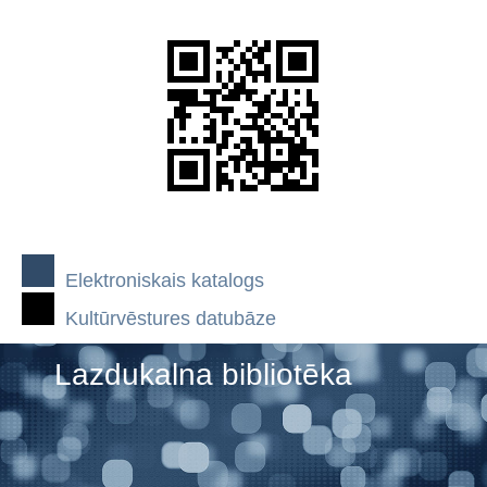
Elektroniskais katalogs
Kultūrvēstures datubāze
Lazdukalna bibliotēka