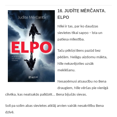
16. JUDĪTE MĒRČANTA.
ELPO
Nīlei ir tas, par ko daudzas
sievietes tikai sapņo – īsta un
patiesa mīlestība.
Taču pēkšņi Bens pazūd bez
pēdām. Nelāgu aizdomu mākta,
Nīle nekavējoties uzsāk
meklēšanu.
Nesaņēmusi atsaucību no Bena
draugiem, Nīle vēršas pie vienīgā
cilvēka, kas neatsakās palīdzēt... Bena bijušās sievas.
Soli pa solim abas sievietes atklāj arvien vairāk nesakritību Bena
dzīvē.