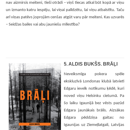
nav aizmirsis meiteni, tieši otrādi – viņš tiecas atkal būt kopā ar viņu
un izmanto katru iespēju, lai viņai palīdzētu, lai viņu atbalstītu. Taču
arī viņas patēvs joprojām cenšas atgūt varu pār meiteni. Kas uzvarēs
– Seidžas bailes vai abu jauniešu mīlestība?
5. ALDIS BUKŠS. BRĀĻI
Neveiksmīga pokera spēle
ekskluzīvā Londonas klubā latvieti
Edgaru ievelk notikumu ķēdē, kuri
noved viņu Helsinku cietumā. Pa
šo laiku Igaunijā bez vēsts pazūd
Edgara jaunākais brālis. Aizsākas
Edgara pēddziņa gaitas: no
Igaunijas uz Ziemeļlatgali, Latvijas