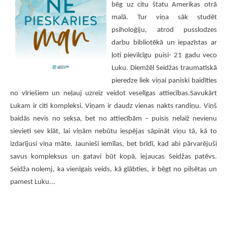
bēg uz citu štatu Amerikas otrā
malā. Tur viņa sāk studēt
psiholoģiju, atrod pusslodzes
darbu bibliotēkā un iepazīstas ar
ļoti pievilcīgu puisi- 21 gadu veco
Luku. Diemžēl Seidžas traumatiskā
pieredze liek viņai paniski baidīties
no vīriešiem un neļauj uzreiz veidot veselīgas attiecības.Savukārt
Lukam ir citi kompleksi. Viņam ir daudz vienas nakts randiņu. Viņš
baidās nevis no seksa, bet no attiecībām – puisis nelaiž nevienu
sievieti sev klāt, lai viņām nebūtu iespējas sāpināt viņu tā, kā to
izdarījusi viņa māte. Jaunieši iemīlas, bet brīdī, kad abi pārvarējuši
savus kompleksus un gatavi būt kopā, iejaucas Seidžas patēvs.
Seidža nolemj, ka vienīgais veids, kā glābties, ir bēgt no pilsētas un
pamest Luku...