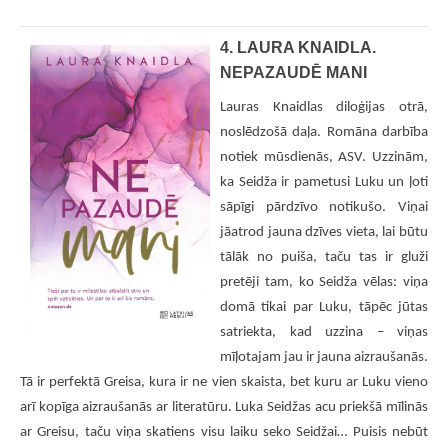
4. LAURA KNAIDLA.
NEPAZAUDĒ MANI
Lauras Knaidlas diloģijas otrā,
noslēdzošā daļa. Romāna darbība
notiek mūsdienās, ASV. Uzzinām,
ka Seidža ir pametusi Luku un ļoti
sāpīgi pārdzīvo notikušo. Viņai
jāatrod jauna dzīves vieta, lai būtu
tālāk no puiša, taču tas ir gluži
pretēji tam, ko Seidža vēlas: viņa
domā tikai par Luku, tāpēc jūtas
satriekta, kad uzzina – viņas
mīļotajam jau ir jauna aizraušanās.
Tā ir perfektā Greisa, kura ir ne vien skaista, bet kuru ar Luku vieno
arī kopīga aizraušanās ar literatūru. Luka Seidžas acu priekšā mīlinās
ar Greisu, taču viņa skatiens visu laiku seko Seidžai… Puisis nebūt