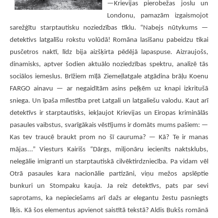
—Krievijas pierobežas joslu un
Londonu, pamazām izgaismojot
sarežģītu starptautisku noziedzības tīklu. “Nabejs nūtykums —
detektivs latgalīšu rokstu volūdā! Romāna lasīšanu pabeidzu tikai
pusčetros naktī, līdz bija aizšķirta pēdējā lapaspuse. Aizraujošs,
dinamisks, aptver šodien aktuālo noziedzības spektru, analizē tās
sociālos iemeslus. Brīžiem mīļā Ziemeļlatgale atgādina brāļu Koenu
FARGO ainavu — ar negaidītām asins peļķēm uz knapi izkritušā
sniega. Un īpaša mīlestība pret Latgali un latgaliešu valodu. Kaut arī
detektīvs ir starptautisks, iekļaujot Krievijas un Eiropas kriminālās
pasaules vaibstus, svarīgākais vēstījums ir domāts mums pašiem: —
Kas tev traucē braukt prom no šī cauruma? — Kā? Te ir manas
mājas...” Viesturs Kairišs “Dārgs, miljonāru iecienīts naktsklubs,
nelegālie imigranti un starptautiskā cilvēktirdzniecība. Pa vidam vēl
Otrā pasaules kara nacionālie partizāni, viņu mežos apslēptie
bunkuri un Stompaku kauja. Ja reiz detektīvs, pats par sevi
saprotams, ka nepieciešams arī dažs ar elegantu žestu pasniegts
līķis. Kā šos elementus apvienot saistītā tekstā? Aldis Bukšs romānā