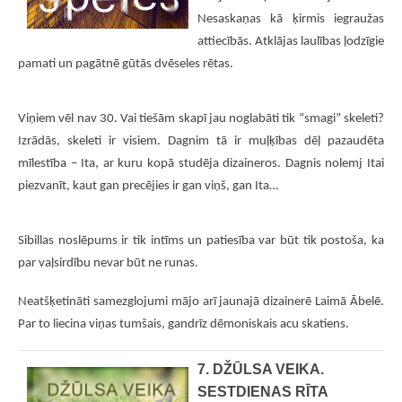
Nesaskaņas kā ķirmis iegraužas
attiecībās. Atklājas laulības ļodzīgie
pamati un pagātnē gūtās dvēseles rētas.
Viņiem vēl nav 30. Vai tiešām skapī jau noglabāti tik “smagi” skeleti?
Izrādās, skeleti ir visiem. Dagnim tā ir muļķības dēļ pazaudēta
mīlestība – Ita, ar kuru kopā studēja dizaineros. Dagnis nolemj Itai
piezvanīt, kaut gan precējies ir gan viņš, gan Ita…
Sibillas noslēpums ir tik intīms un patiesība var būt tik postoša, ka
par vaļsirdību nevar būt ne runas.
Neatšķetināti samezglojumi mājo arī jaunajā dizainerē Laimā Ābelē.
Par to liecina viņas tumšais, gandrīz dēmoniskais acu skatiens.
7. DŽŪLSA VEIKA.
SESTDIENAS RĪTA