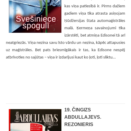
kas viņa patiesībā ir. Pirms dažiem
gadiem viņa tika atrasta asiņojam
Ņūdžersijas štata automaģistrāles
malā. Ķermeņa savainojumi tika
izārstēti, bet atmiņa Edisonei tā arī
neatgriezās. Viņa nezina savu īsto vārdu un nezina, kāpēc attapusies
uz maģistrāles. Bet pats briesmīgākais ir tas, ka Edisone nespēj
atbrīvoties no sajūtas – viņa ir izdarījusi kaut ko ļoti, ļoti sliktu…
19. ČINGIZS
ABDULLAJEVS.
REZONIERIS