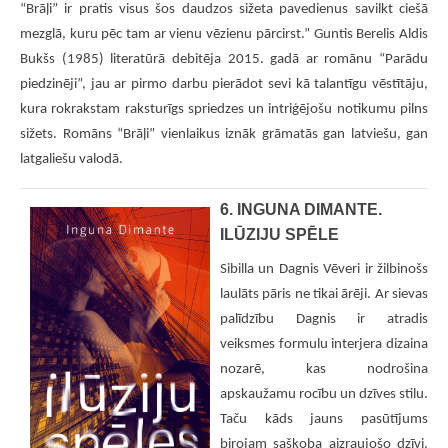
“Brāļi” ir pratis visus šos daudzos sižeta pavedienus savilkt ciešā
mezglā, kuru pēc tam ar vienu vēzienu pārcirst.” Guntis Berelis Aldis
Bukšs (1985) literatūrā debitēja 2015. gadā ar romānu “Parādu
piedzinēji”, jau ar pirmo darbu pierādot sevi kā talantīgu vēstītāju,
kura rokrakstam raksturīgs spriedzes un intriģējošu notikumu pilns
sižets. Romāns “Brāļi” vienlaikus iznāk grāmatās gan latviešu, gan
latgaliešu valodā.
6. INGUNA DIMANTE.
ILŪZIJU SPĒLE
Sibilla un Dagnis Vēveri ir žilbinošs
laulāts pāris ne tikai ārēji. Ar sievas
palīdzību Dagnis ir atradis
veiksmes formulu interjera dizaina
nozarē, kas nodrošina
apskaužamu rocību un dzīves stilu.
Taču kāds jauns pasūtījums
birojam sašķoba aizraujošo dzīvi.