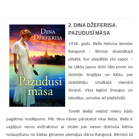
2. DINA DŽEFERISA.
PAZUDUSĪ MĀSA
1936. gads. Bella Hetona ierodas
Rangunā – Birmas skaistākajā
pilsētā, kur piepildās visi sapņi, –
lai sāktu jaunu dzīvi tālu prom no
dzimtās Anglijas un kļūtu par
dziedātāju smalkajā viesnīcā
Strand. Viņa iegūst draugus un
labvēļus, uzrodas arī pielūdzēji.
Tomēr Bellai nedod mieru kāds
pagātnes noslēpums. Pēc tēva nāves pārskatot viņa lietas, Bella ir
uzgājusi vecus avīžrakstus ar ziņām par nesen dzimuša bērna
nolaupīšanu no kādas ģimenes piemājas dārza Rangunā. Bērniņš tā