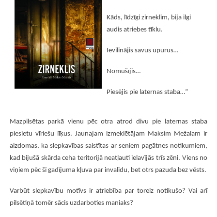
Kāds, līdzīgi zirneklim, bija ilgi
audis atriebes tīklu.
Ievilinājis savus upurus…
Nomušījis…
Piesējis pie laternas staba…”
Mazpilsētas parkā vienu pēc otra atrod divu pie laternas staba
piesietu vīriešu līķus. Jaunajam izmeklētājam Maksim Mežalam ir
aizdomas, ka slepkavības saistītas ar seniem pagātnes notikumiem,
kad bijušā skārda ceha teritorijā neatļauti ielavījās trīs zēni. Viens no
viņiem pēc šī gadījuma kļuva par invalīdu, bet otrs pazuda bez vēsts.
Varbūt slepkavību motīvs ir atriebība par toreiz notikušo? Vai arī
pilsētiņā tomēr sācis uzdarboties maniaks?