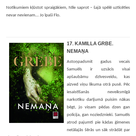
Notikumiem kļūstot spraigākiem, Nīle saprot – šajā spēlē uzticēties
nevar nevienam... Jo īpaši Flo.
17. KAMILLA GRBE.
NEMAŅA
Astoņpadsmit gadus vecais
Samuēls ir uzsācis visai
apšaubāmu dzīvesveidu, kas
aizved viņu likuma otrā pusē. Pēc
iesaistīšanās neveiksmīgā
narkotiku darījumā puisim nākas
bēgt, jo viņam pēdas dzen gan
policija, gan noziedznieki. Samuēls
atrod pajumti pie kādas ģimenes
netālajās šērās un sāk strādāt par