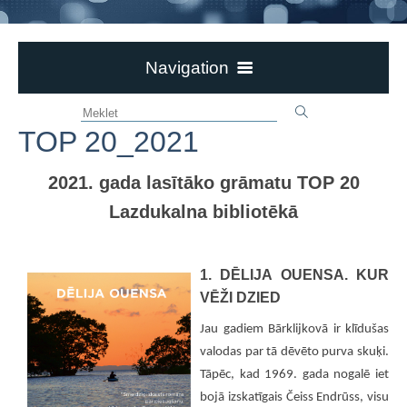
Navigation
AKTUALITĀTES
TOP 20_2021
PAR BIBLIOTĒKU
DOKUMENTI
2021. gada lasītāko grāmatu TOP 20
NOVADPĒTNIECĪBA
Lazdukalna bibliotēkā
BILŽU GALERIJAS
VIRTUĀLĀS IZSTĀDES
1. DĒLIJA OUENSA. KUR
TOP 20_2025
VĒŽI DZIED
TOP 20_2024
Jau gadiem Bārklijkovā ir klīdušas
TOP 20_2023
valodas par tā dēvēto purva skuķi.
Tāpēc, kad 1969. gada nogalē iet
TOP 20_2022
bojā izskatīgais Čeiss Endrūss, visu