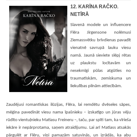
12. KARĪNA RAČKO.
NETĪRĀ
Slavenā modele un influencere
Flēra Jirgensone nolēmusi
Ziemassvētku brīvdienas pavadīt
vienatnē savrupā lauku viesu
namā. Jaunā sieviete slēpj rētas
uz plaukstu locītavām un
nesekmīgi pūlas atgūties no
traumatiskām, zemiskuma un
liekulības pilnām attiecībām.
Zaudējusi romantiskas ilūzijas, Flēra, lai remdētu dvēseles sāpes,
mēģina pavedināt viesu nama īpašnieku – izskatīgo un jūras vēju
rūdīto vientuļnieku Matiasu Freineru –, taču, par spīti tam, ka vīrieša
iekāre ir nepārprotama, saņem atraidījumu. Lai arī Matiass atsakās
pārgulēt ar Flēru, viņi pamazām satuvinās, un izrādās, ka abu