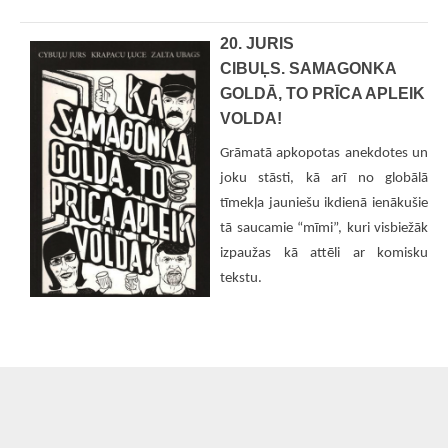
20. JURIS
CIBUĻS. SAMAGONKA
GOLDĀ, TO PRĪCA APLEIK
VOLDA!
Grāmatā apkopotas anekdotes un
joku stāsti, kā arī no globālā
tīmekļa jauniešu ikdienā ienākušie
tā saucamie “mīmi”, kuri visbiežāk
izpaužas kā attēli ar komisku
tekstu.