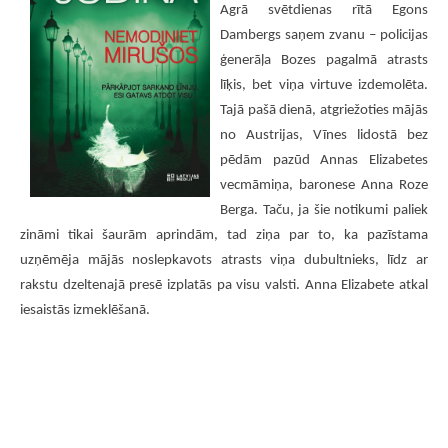
Agrā svētdienas rītā Egons
Dambergs saņem zvanu – policijas
ģenerāļa Bozes pagalmā atrasts
līķis, bet viņa virtuve izdemolēta.
Tajā pašā dienā, atgriežoties mājās
no Austrijas, Vīnes lidostā bez
pēdām pazūd Annas Elizabetes
vecmāmiņa, baronese Anna Roze
Berga. Taču, ja šie notikumi paliek
zināmi tikai šaurām aprindām, tad ziņa par to, ka pazīstama
uzņēmēja mājās noslepkavots atrasts viņa dubultnieks, līdz ar
rakstu dzeltenajā presē izplatās pa visu valsti. Anna Elizabete atkal
iesaistās izmeklēšanā.