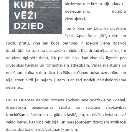
TOP 20_2021
aizdomas tūlīt krīt uz Kiju Klārku –
Virtuālais pieskāriens mūspuses dzejdariem
noslēpumaino dumbra
vientuļnieci.
TOP 20_2020
Tomēr Kija nav tāda, kā cilvēkiem
TOP 20_2019
šķiet. Apveltīta ar jūtīgu sirdi un
Top 20 (2018)
spožu prātu, viņa jau kopš bērnības ir spējusi viena izdzīvot
Es apsolu tev pavasari
dumbrājā, ko uzskata par savām mājām. Kija draudzējas ar kaijām
un aizrautīgi pēta dabu, līdz pienāk laiks, kad viņa sāk ilgoties pēc
LITERATŪRAS IZSTĀDES UN PASĀKUMI
cilvēciskas tuvības un romantiskām attiecībām. Viņas skaistums un
3TD E-GRĀMATU BIBLIOTĒKA
noslēpumainība saista divu tuvējās pilsētiņas puišu uzmanību, un
Kija atver sirdi jaunajām jūtām. Bet tad notiek neizskaidrojama
nelaime...
Dēlijas Ouensas debijas romāns apvieno sevī poētisku odu dabai,
dramatisku pieaugšanas stāstu un saistošu slepkavības
izmeklēšanu. Rakstniece atgādina lasītājiem, ka cilvēka iedabu allaž
veido bērns, kas viņš reiz bija, un mēs joprojām dzīvojam atbilstoši
dabas skarbajiem izdzīvošanas likumiem.