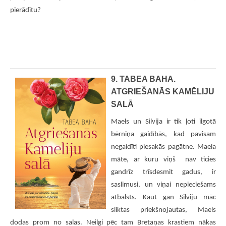
pierādītu?
9. TABEA BAHA.
ATGRIEŠANĀS KAMĒLIJU
SALĀ
Maels un Silvija ir tik ļoti ilgotā
bērniņa gaidībās, kad pavisam
negaidīti piesakās pagātne. Maela
māte, ar kuru viņš nav ticies
gandrīz trīsdesmit gadus, ir
saslimusi, un viņai nepieciešams
atbalsts. Kaut gan Silviju māc
sliktas priekšnojautas, Maels
dodas prom no salas. Neilgi pēc tam Bretaņas krastiem nākas