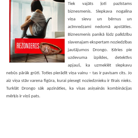
Tiek vajāts ļoti pazīstams
biznesmenis. Slepkava nogalina
viņa sievu un bērnus un
acīmredzami nedomā apstāties.
Biznesmenis panikā lūdz palīdzību
slavenajam ekspertam noziedzības
jautājumos Drongo. Ķēries pie
uzdevuma izpildes, detektīvs
apjauš, ka uzmeklēt slepkavu
nebūs pārāk grūti. Toties pierādīt viņa vainu – tas ir pavisam cits. Jo
aiz viņa stāv varena figūra, kurai piesegt noziedznieku ir tīrais nieks.
Turklāt Drongo sāk apzināties, ka visas asiņainās kombinācijas
mērķis ir viņš pats.