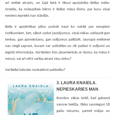
arī netiek atrasts, un šajā lietā ir tikusi apsūdzēta Bellas māte.
Izrādās, ka nolaupītais bērns ir Bellas māsa Elvīra, par kuru viņai
neviens iepriekš nav stāstījis.
Bella ir apņēmības pilna uzzināt kaut ko vairāk par senajiem
notikumiem, bet, sākot uzdot jautājumus, viņai nākas uzklausīt gan
tenkas, gan apmelošanu, gan solījumus palīdzēt. Jaunajai meitenei
nav viegli saprast, kuram var uzticēties un cik patiesi ir solījumi un
iegūtā informācija. Vai tiešām būs jāsamierinās ar domu, ka māsa ir
mirusi, vai arī vēl ir cerība atrast viņu dzīvu?
Vai Bellai izdosies noskaidrot patiesību?
3. LAURA KNAIDLA.
NEPIESKARIES MAN
Romāns sākas brīdī, kad galvenā
varone Seidža, tikko sasniegusi 18
gadu vecumu, pamet mājas un