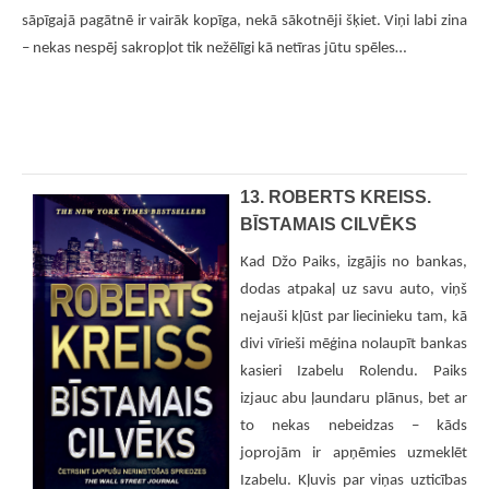
sāpīgajā pagātnē ir vairāk kopīga, nekā sākotnēji šķiet. Viņi labi zina
– nekas nespēj sakropļot tik nežēlīgi kā netīras jūtu spēles…
13. ROBERTS KREISS.
BĪSTAMAIS CILVĒKS
Kad Džo Paiks, izgājis no bankas,
dodas atpakaļ uz savu auto, viņš
nejauši kļūst par liecinieku tam, kā
divi vīrieši mēģina nolaupīt bankas
kasieri Izabelu Rolendu. Paiks
izjauc abu ļaundaru plānus, bet ar
to nekas nebeidzas – kāds
joprojām ir apņēmies uzmeklēt
Izabelu. Kļuvis par viņas uzticības