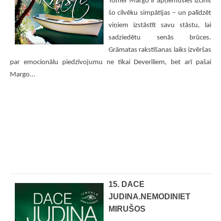
Tomēr Margo ir apņēmusies izcīnīt
šo cilvēku simpātijas – un palīdzēt
viņiem izstāstīt savu stāstu, lai
sadziedētu senās brūces.
Grāmatas rakstīšanas laiks izvēršas
par emocionālu piedzīvojumu ne tikai Deveriliem, bet arī pašai
Margo...
15. DACE
JUDINA.NEMODINIET
MIRUŠOS