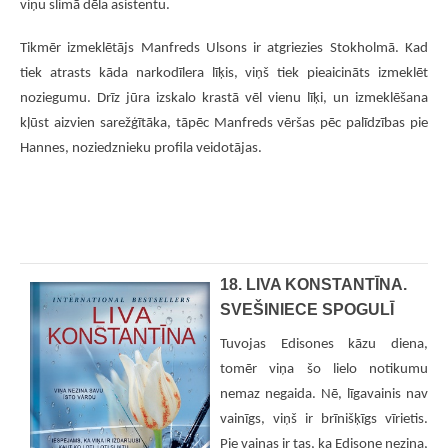
viņu slimā dēla asistentu.
Tikmēr izmeklētājs Manfreds Ulsons ir atgriezies Stokholmā. Kad
tiek atrasts kāda narkodīlera līķis, viņš tiek pieaicināts izmeklēt
noziegumu. Drīz jūra izskalo krastā vēl vienu līķi, un izmeklēšana
kļūst aizvien sarežģītāka, tāpēc Manfreds vēršas pēc palīdzības pie
Hannes, noziedznieku profila veidotājas.
18. LIVA KONSTANTĪNA.
SVEŠINIECE SPOGULĪ
Tuvojas Edisones kāzu diena,
tomēr viņa šo lielo notikumu
nemaz negaida. Nē, līgavainis nav
vainīgs, viņš ir brīnišķīgs vīrietis.
Pie vainas ir tas, ka Edisone nezina,