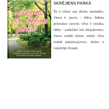
SKRĒJIENS PARKĀ
Šis ir stāsts par divām sievietēm.
Viena ir jauna – Klēra, lieliska
grāmatas varone. Otra ir vecāka,
Hilda – patiešām īsts dārgakmens.
Viena meklē dzīves mērķi. Otra
meklē piedzīvojumus. Abām ir
vajadzīgs draugs.