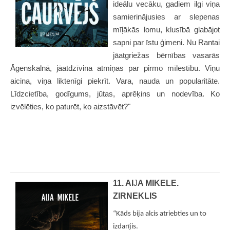
ideālu vecāku, gadiem ilgi viņa
samierinājusies ar slepenas
mīļākās lomu, klusībā glabājot
sapni par īstu ģimeni. Nu Rantai
jāatgriežas bērnības vasarās
Āgenskalnā, jāatdzīvina atmiņas par pirmo mīlestību. Viņu
aicina, viņa liktenīgi piekrīt. Vara, nauda un popularitāte.
Līdzcietība, godīgums, jūtas, aprēķins un nodevība. Ko
izvēlēties, ko paturēt, ko aizstāvēt?"
11. AI
J
A MIKELE.
ZIRNEKLIS
“Kāds bija alcis atriebties un to
izdarījis.