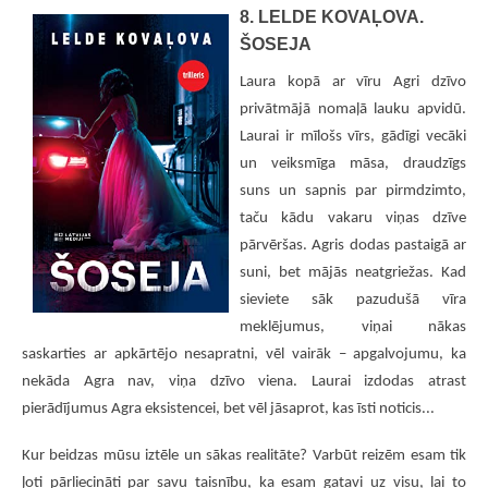
8. LELDE KOVAĻOVA.
ŠOSEJA
Laura kopā ar vīru Agri dzīvo
privātmājā nomaļā lauku apvidū.
Laurai ir mīlošs vīrs, gādīgi vecāki
un veiksmīga māsa, draudzīgs
suns un sapnis par pirmdzimto,
taču kādu vakaru viņas dzīve
pārvēršas. Agris dodas pastaigā ar
suni, bet mājās neatgriežas. Kad
sieviete sāk pazudušā vīra
meklējumus, viņai nākas
saskarties ar apkārtējo nesapratni, vēl vairāk – apgalvojumu, ka
nekāda Agra nav, viņa dzīvo viena. Laurai izdodas atrast
pierādījumus Agra eksistencei, bet vēl jāsaprot, kas īsti noticis...
Kur beidzas mūsu iztēle un sākas realitāte? Varbūt reizēm esam tik
ļoti pārliecināti par savu taisnību, ka esam gatavi uz visu, lai to