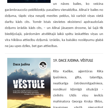
un nāves bailes, ko veicina
garāmbraucošo peldlīdzekļu pasažieru vienaldzība. Alīnai ir bailes no
dziļuma, tāpēc viņa nespēj mesties peldus, kā varbūt viņas vietā
darītu kāds cits. Tomēr īstais sievietes eksistenci apdraudošais
dziļums izrādās kāds cits, – un Alīnai jāsaņem drosme, lai šajā tik
biedējošajā, pārdomām atvēlētajā laikā spētu ieskatīties viņas un
vīra Niklāva attiecību dziļumā. Izrādās, ka baisāko noslēpumu glabā
ne jau upes dzīles, bet gan attiecības.
19. DACE JUDINA. VĒSTULE
Rita Kadiķe, aģentūras RiKa
īpašniece, glīta, talantīga,
neatkarīga četrdesmitgadniece,
nonākusi kļūmīgā situācijā -
civilvīrs Uldis viņu ievilcis
mahinatora Georga Kroķa tīklos,
izaugsmes vārdā pierunājot