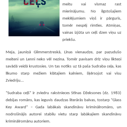
meitu vai vismaz rast
mierinājumu. No ilgstošajiem
meklējumiem viņš ir pārguris,
tomēr nespēj rimties. Atmiņas,
vainas izjūta un ceļš dzen viņu uz
priekšu.
Meja, jauniņā Glimmerstreskā, Līnas vienaudze, par pazudušo
meiteni un Lenni neko vēl nezina. Tomēr pavisam drīz viņu likteņi
savādā veidā krustosies. Un tas notiks uz tā paša Sudraba ceļa, kas
līkumo starp mežiem klātajiem kalniem, šķērsojot vai visu
Zviedriju...
“Sudraba ceļš” ir zviedru rakstnieces Stīnas Džeksones (dz. 1983)
debijas romāns, kas ieguvis daudzas literārās balvas, tostarp “Glass
Key Award” – Gada labākais skandināvu kriminālromāns, un
nodrošinājis autorei stabilu vietu starp labākajiem skandināvu
kriminālromānu autoriem.