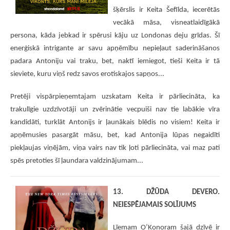
šķērslis ir Keita Šefīlda, iecerētās
vecākā māsa, visneatlaidīgākā
persona, kāda jebkad ir spērusi kāju uz Londonas deju grīdas. Šī
enerģiskā intrigante ar savu apņēmību nepieļaut saderināšanos
padara Antoniju vai traku, bet, naktī iemiegot, tieši Keita ir tā
sieviete, kuru viņš redz savos erotiskajos sapņos...
Pretēji vispārpieņemtajam uzskatam Keita ir pārliecināta, ka
trakulīgie uzdzīvotāji un zvērinātie vecpuiši nav tie labākie vīra
kandidāti, turklāt Antonijs ir ļaunākais blēdis no visiem! Keita ir
apņēmusies pasargāt māsu, bet, kad Antonija lūpas negaidīti
piekļaujas viņējām, viņa vairs nav tik ļoti pārliecināta, vai maz pati
spēs pretoties šī ļaundara valdzinājumam...
13. DŽŪDA DEVERO.
NEIESPĒJAMAIS SOLĪJUMS
Līemam O’Konoram šajā dzīvē ir