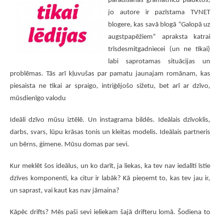
TOP 20_2021
parādīšanās grāmatnīcu plauktos,
jo autore ir pazīstama TVNET
Virtuālais pieskāriens mūspuses dzejdariem
blogere, kas savā blogā “Galopā uz
TOP 20_2020
augstpapēžiem” apraksta katrai
TOP 20_2019
trīsdesmitgadniecei (un ne tikai)
labi saprotamas situācijas un
Top 20 (2018)
problēmas. Tās arī kļuvušas par pamatu jaunajam romānam, kas
Es apsolu tev pavasari
piesaista ne tikai ar spraigo, intriģējošo sižetu, bet arī ar dzīvo,
LITERATŪRAS IZSTĀDES UN PASĀKUMI
mūsdienīgo valodu
3TD E-GRĀMATU BIBLIOTĒKA
Ideāli dzīvo mūsu iztēlē. Un instagrama bildēs. Ideālais dzīvoklis,
darbs, svars, lūpu krāsas tonis un kleitas modelis. Ideālais partneris
un bērns, ģimene. Mūsu domas par sevi.
Kur meklēt šos ideālus, un ko darīt, ja liekas, ka tev nav iedalīti īstie
dzīves komponenti, ka citur ir labāk? Kā pieņemt to, kas tev jau ir,
un saprast, vai kaut kas nav jāmaina?
Kāpēc drifts? Mēs paši sevi ieliekam šajā drifteru lomā. Šodiena to