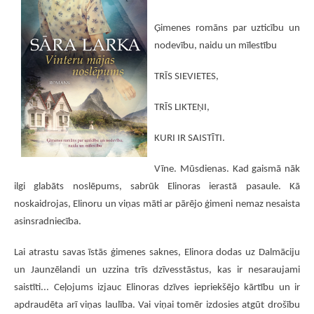
Ģimenes romāns par uzticību un
nodevību, naidu un mīlestību
TRĪS SIEVIETES,
TRĪS LIKTEŅI,
KURI IR SAISTĪTI.
Vīne. Mūsdienas. Kad gaismā nāk
ilgi glabāts noslēpums, sabrūk Elinoras ierastā pasaule. Kā
noskaidrojas, Elinoru un viņas māti ar pārējo ģimeni nemaz nesaista
asinsradniecība.
Lai atrastu savas īstās ģimenes saknes, Elinora dodas uz Dalmāciju
un Jaunzēlandi un uzzina trīs dzīvesstāstus, kas ir nesaraujami
saistīti... Ceļojums izjauc Elinoras dzīves iepriekšējo kārtību un ir
apdraudēta arī viņas laulība. Vai viņai tomēr izdosies atgūt drošību