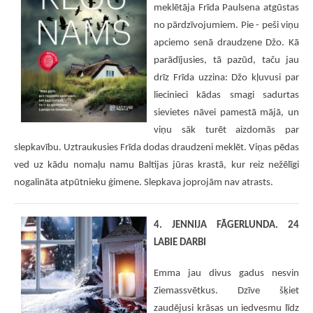
meklētāja Frīda Paulsena atgūstas
no pārdzīvojumiem. Pie - peši viņu
apciemo senā draudzene Džo. Kā
parādījusies, tā pazūd, taču jau
drīz Frīda uzzina: Džo kļuvusi par
liecinieci kādas smagi sadurtas
sievietes nāvei pamestā mājā, un
viņu sāk turēt aizdomās par
slepkavību. Uztraukusies Frīda dodas draudzeni meklēt. Viņas pēdas
ved uz kādu nomaļu namu Baltijas jūras krastā, kur reiz nežēlīgi
nogalināta atpūtnieku ģimene. Slepkava joprojām nav atrasts.
4. JENNIJA FĀGERLUNDA. 24
LABIE DARBI
Emma jau divus gadus nesvin
Ziemassvētkus. Dzīve šķiet
zaudējusi krāsas un iedvesmu līdz