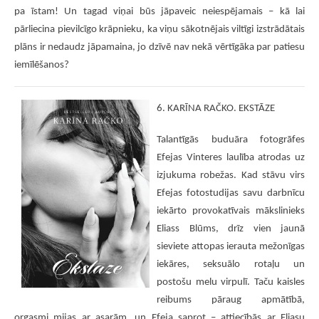
pa īstam! Un tagad viņai būs jāpaveic neiespējamais – kā lai
pārliecina pievilcīgo krāpnieku, ka viņu sākotnējais viltīgi izstrādātais
plāns ir nedaudz jāpamaina, jo dzīvē nav nekā vērtīgāka par patiesu
iemīlēšanos?
6. KARĪNA RAČKO. EKSTĀZE
Talantīgās buduāra fotogrāfes
Efejas Vinteres laulība atrodas uz
izjukuma robežas. Kad stāvu virs
Efejas fotostudijas savu darbnīcu
iekārto provokatīvais mākslinieks
Eliass Blūms, drīz vien jaunā
sieviete attopas ierauta mežonīgas
iekāres, seksuālo rotaļu un
postošu melu virpulī. Taču kaisles
reibums pāraug apmātībā,
orgasmi mijas ar asarām, un Efeja saprot – attiecībās ar Eliasu