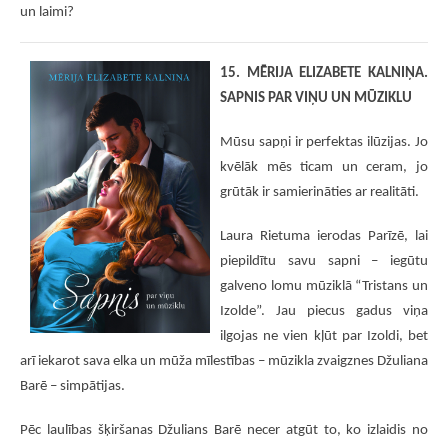
un laimi?
15. MĒRIJA ELIZABETE KALNIŅA.
SAPNIS PAR VIŅU UN MŪZIKLU
Mūsu sapņi ir perfektas ilūzijas. Jo
kvēlāk mēs ticam un ceram, jo
grūtāk ir samierināties ar realitāti.
Laura Rietuma ierodas Parīzē, lai
piepildītu savu sapni – iegūtu
galveno lomu mūziklā “Tristans un
Izolde”. Jau piecus gadus viņa
ilgojas ne vien kļūt par Izoldi, bet
arī iekarot sava elka un mūža mīlestības – mūzikla zvaigznes Džuliana
Barē – simpātijas.
Pēc laulības šķiršanas Džulians Barē necer atgūt to, ko izlaidis no