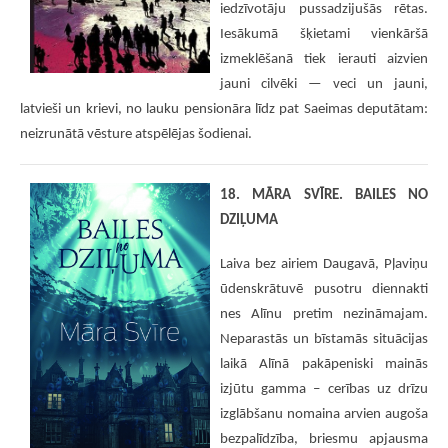
iedzīvotāju pussadzijušās rētas.
Iesākumā šķietami vienkāršā
izmeklēšanā tiek ierauti aizvien
jauni cilvēki — veci un jauni,
latvieši un krievi, no lauku pensionāra līdz pat Saeimas deputātam:
neizrunātā vēsture atspēlējas šodienai.
18. MĀRA SVĪRE. BAILES NO
DZIĻUMA
Laiva bez airiem Daugavā, Pļaviņu
ūdenskrātuvē pusotru diennakti
nes Alīnu pretim nezināmajam.
Neparastās un bīstamās situācijas
laikā Alīnā pakāpeniski mainās
izjūtu gamma – cerības uz drīzu
izglābšanu nomaina arvien augoša
bezpalīdzība, briesmu apjausma