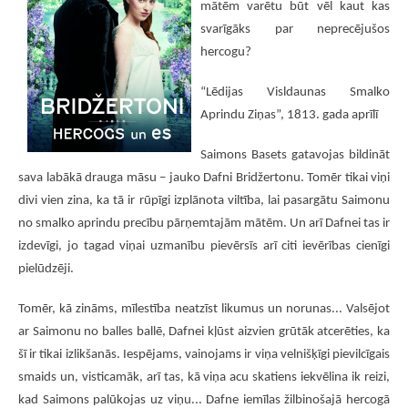
mātēm varētu būt vēl kaut kas
svarīgāks par neprecējušos
hercogu?
“Lēdijas Visldaunas Smalko
Aprindu Ziņas”, 1813. gada aprīlī
Saimons Basets gatavojas bildināt
sava labākā drauga māsu – jauko Dafni Bridžertonu. Tomēr tikai viņi
divi vien zina, ka tā ir rūpīgi izplānota viltība, lai pasargātu Saimonu
no smalko aprindu precību pārņemtajām mātēm. Un arī Dafnei tas ir
izdevīgi, jo tagad viņai uzmanību pievērsīs arī citi ievērības cienīgi
pielūdzēji.
Tomēr, kā zināms, mīlestība neatzīst likumus un norunas... Valsējot
ar Saimonu no balles ballē, Dafnei kļūst aizvien grūtāk atcerēties, ka
šī ir tikai izlikšanās. Iespējams, vainojams ir viņa velnišķīgi pievilcīgais
smaids un, visticamāk, arī tas, kā viņa acu skatiens iekvēlina ik reizi,
kad Saimons palūkojas uz viņu... Dafne iemīlas žilbinošajā hercogā