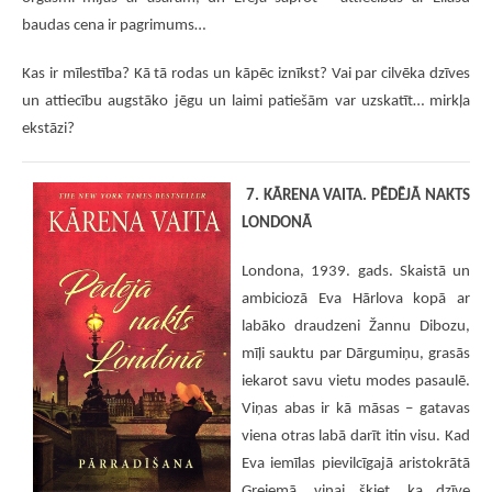
baudas cena ir pagrimums…
Kas ir mīlestība? Kā tā rodas un kāpēc iznīkst? Vai par cilvēka dzīves
un attiecību augstāko jēgu un laimi patiešām var uzskatīt… mirkļa
ekstāzi?
7. KĀRENA VAITA. PĒDĒJĀ NAKTS
LONDONĀ
Londona, 1939. gads. Skaistā un
ambiciozā Eva Hārlova kopā ar
labāko draudzeni Žannu Dibozu,
mīļi sauktu par Dārgumiņu, grasās
iekarot savu vietu modes pasaulē.
Viņas abas ir kā māsas – gatavas
viena otras labā darīt itin visu. Kad
Eva iemīlas pievilcīgajā aristokrātā
Greiemā, viņai šķiet, ka dzīve