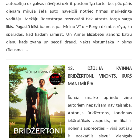
autoceltņa uz galvas nāvējoši uzkrīt pustonnīga torte, bet pēc pāris
dienām mirušā šefa auto nāvējoši notriec firmas mārketinga
vadītāju. Mežāju ūdenstorņa rezervuārā tiek atrasts torņa sarga
līķis. Pagastā klīst baumas par Melno Vīru – Bergu dzimtas rēgu, ka
sparādās, kad kādam jāmirst. Un Annai Elizabetei gandrīz katru
dienu kāds zvana un sēcoši draud. Nakts vistumšākā ir pirms
rītausmas...
12. DŽŪLIJA KVINNA
BRIDŽERTONI. VIKONTS, KURŠ
MANI MĪLĒJA
Šoreiz smalko aprindu ziņu
autoriem nepavisam nav taisnība.
Antonijs Bridžertons, Londonas
iekārotākais vecpuisis, ne tikai ir
nolēmis apprecēties – viņš pat jau
ir noskatījis sievu! Vienīgais