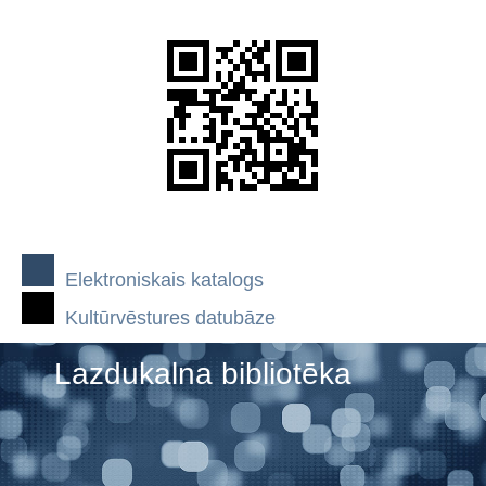
Elektroniskais katalogs
Kultūrvēstures datubāze
Lazdukalna bibliotēka