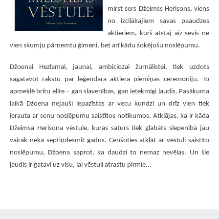
mirst sers Džeimss Herisons, viens
no izcilākajiem savas paaudzes
aktieriem, kurš atstāj aiz sevis ne
vien skumju pārņemtu ģimeni, bet arī kādu šokējošu noslēpumu.
Džoenai Hezlamai, jaunai, ambiciozai žurnālistei, tiek uzdots
sagatavot rakstu par leģendārā aktiera piemiņas ceremoniju. To
apmeklē britu elite – gan slavenības, gan ietekmīgi ļaudis. Pasākuma
laikā Džoena nejauši iepazīstas ar vecu kundzi un drīz vien tiek
ierauta ar senu noslēpumu saistītos notikumos. Atklājas, ka ir kāda
Džeimsa Herisona vēstule, kuras saturs tiek glabāts slepenībā jau
vairāk nekā septiņdesmit gadus. Cenšoties atklāt ar vēstuli saistīto
noslēpumu, Džoena saprot, ka daudzi to nemaz nevēlas. Un šie
ļaudis ir gatavi uz visu, lai vēstuli atrastu pirmie...