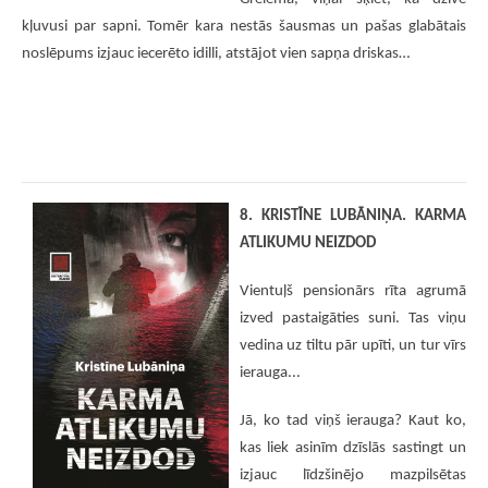
kļuvusi par sapni. Tomēr kara nestās šausmas un pašas glabātais
noslēpums izjauc iecerēto idilli, atstājot vien sapņa driskas…
8. KRISTĪNE LUBĀNIŅA. KARMA
ATLIKUMU NEIZDOD
Vientuļš pensionārs rīta agrumā
izved pastaigāties suni. Tas viņu
vedina uz tiltu pār upīti, un tur vīrs
ierauga...
Jā, ko tad viņš ierauga? Kaut ko,
kas liek asinīm dzīslās sastingt un
izjauc līdzšinējo mazpilsētas