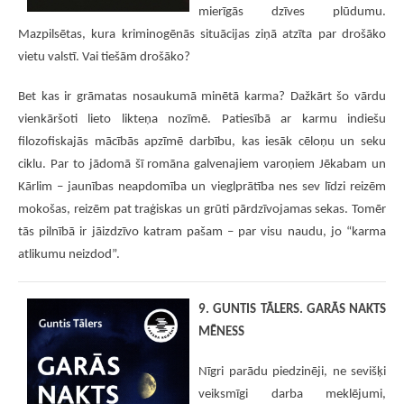
mierīgās dzīves plūdumu.
Mazpilsētas, kura kriminogēnās situācijas ziņā atzīta par drošāko
vietu valstī. Vai tiešām drošāko?
Bet kas ir grāmatas nosaukumā minētā karma? Dažkārt šo vārdu
vienkāršoti lieto likteņa nozīmē. Patiesībā ar karmu indiešu
filozofiskajās mācībās apzīmē darbību, kas iesāk cēloņu un seku
ciklu. Par to jādomā šī romāna galvenajiem varoņiem Jēkabam un
Kārlim – jaunības neapdomība un vieglprātība nes sev līdzi reizēm
mokošas, reizēm pat traģiskas un grūti pārdzīvojamas sekas. Tomēr
tās pilnībā ir jāizdzīvo katram pašam – par visu naudu, jo “karma
atlikumu neizdod”.
9. GUNTIS TĀLERS. GARĀS NAKTS
MĒNESS
Nīgri parādu piedzinēji, ne sevišķi
veiksmīgi darba meklējumi,