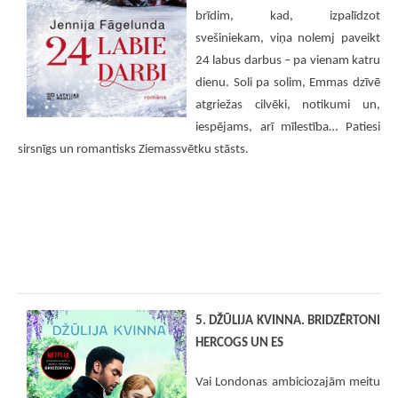
brīdim, kad, izpalīdzot
svešiniekam, viņa nolemj paveikt
24 labus darbus – pa vienam katru
dienu. Soli pa solim, Emmas dzīvē
atgriežas cilvēki, notikumi un,
iespējams, arī mīlestība… Patiesi
sirsnīgs un romantisks Ziemassvētku stāsts.
5. DŽŪLIJA KVINNA. BRIDZĒRTONI
HERCOGS UN ES
Vai Londonas ambiciozajām meitu