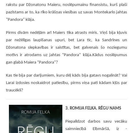
rakstu par Džonatonu Maieru, noslēpumainu finansistu, kurš plaši
pazīstams ar to, ka rīko krāšņas viesības uz savas Montekarlo jahtas
“Pandora” klāja.
Pirms divām nedēļām arī Maiers tika atrasts miris. Viņš bija kļuvis
par nežēlīgas laupīšanas upuri, bet Lara tic, ka Sandrīnes un
Džonatona slepkavības ir saistītas, bet galvenais šo noziegumu
motīvs ir atrodams uz jahtas “Pandora” klāja.Kādus noslēpumus
gan glabā Maiera “Pandora”?
Kas tie bija par darījumiem, kuru dēļ kāds bija gatavs nogalināt? Vai
Larai izdosies noskaidrot patiesību, pirms viņa pati kādam kļūs par
traucēkli?
3. ROMIJA FELKA. RĒGU NAMS
Piepalīdzot darbos savu vecāku
saimniecībā Elbmāršā, iz -