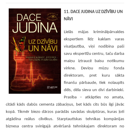
11. DACE JUDINA UZ DZĪVĪBU UN
NĀVI
Lielās mājas kriminālpārvaldes
ekspertiem līdz kaklam varas
visatļautība, viņi nodibina paši
savu ekspertīžu centru, taču darba
maiņu iztraucē baisu notikumu
virkne. Deviņu mūzu fonda
direktoram, pret kuru sākta
finanšu pārbaude, tiek nolaupīts
dēls, dēla sieva un divi darbinieki.
Prasība – atkāpties no amata,
citādi kāds dabūs cementa zābaciņus, bet kāds cits būs ilgi jāvāc
kopā. Tikmēr biezo dārzos parādās savādas skulptūras, kuras ļoti
atgādina reālus cilvēkus. Starptautiskas tehnikas kompānijas
biznesa centra svinīgajā atvēršanā tehniskajam direktoram no