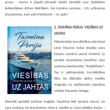
prasa – mums ir jāspēj izbraukt slaidā sānslīdē caur dažādiem
ikdienišķiem dzīves šķēršļiem. Vai romāna varones – trīs uzticamas
draudzenes, kam pāri trīsdesmit, – to spēs?
2. TASMĪNA PERIJA. VIESĪBAS UZ
JAHTAS
Pētnieciskās žurnālistikas pārstāvei
Larai Stounai rodas iespēja savu
karjeru pavērst jaunā virzienā, jo
senākā draudzene Sandrīne viņu
uzaicina pievienoties “Kolektīvam”.
Tas ir pētnieciskās žurnālistikas
tīkls, ko dibinājis aktīvs mediju
magnāts un pārliecināts taisnības
cīnītājs Eduardo Ortega.
Diemžēl apstākļi izvēršas traģiski, Sandrīne tiek atrasta mirusi, un
Lara uzskata, ka draudzenes nāve ir saistīta ar viņas pēdējo darbu –