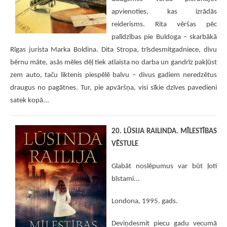
apvienoties, kas izrādās
reiderisms. Rita vēršas pēc
palīdzības pie Buldoga – skarbākā
Rīgas jurista Marka Boldina. Dita Stropa, trīsdesmitgadniece, divu
bērnu māte, asās mēles dēļ tiek atlaista no darba un gandrīz pakļūst
zem auto, taču liktenis piespēlē balvu – divus gadiem neredzētus
draugus no pagātnes. Tur, pie apvāršņa, visi sīkie dzīves pavedieni
satek kopā...
20. LŪSIJA RAILINDA. MĪLESTĪBAS
VĒSTULE
Glabāt noslēpumus var būt ļoti
bīstami...
Londona, 1995. gads.
Deviņdesmit piecu gadu vecumā