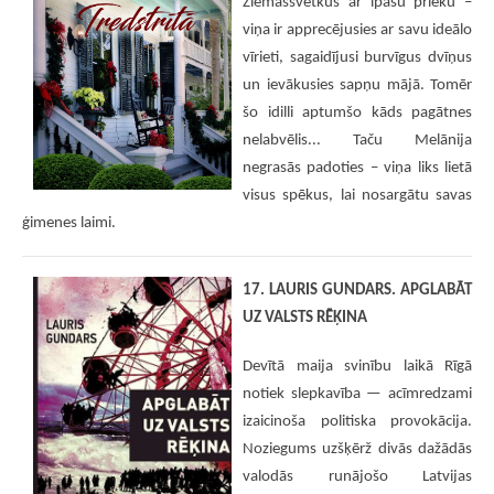
Ziemassvētkus ar īpašu prieku –
viņa ir apprecējusies ar savu ideālo
vīrieti, sagaidījusi burvīgus dvīņus
un ievākusies sapņu mājā. Tomēr
šo idilli aptumšo kāds pagātnes
nelabvēlis... Taču Melānija
negrasās padoties – viņa liks lietā
visus spēkus, lai nosargātu savas
ģimenes laimi.
17. LAURIS GUNDARS. APGLABĀT
UZ VALSTS RĒĶINA
Devītā maija svinību laikā Rīgā
notiek slepkavība — acīmredzami
izaicinoša politiska provokācija.
Noziegums uzšķērž divās dažādās
valodās runājošo Latvijas