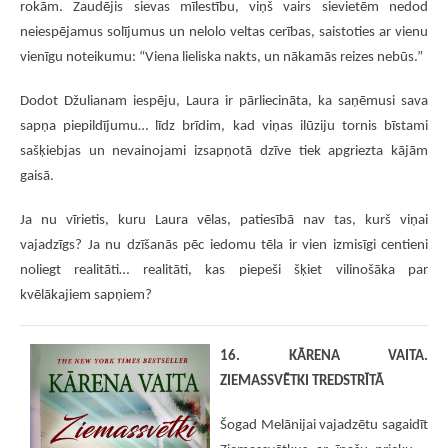
rokām. Zaudējis sievas mīlestību, viņš vairs sievietēm nedod
neiespējamus solījumus un nelolo veltas cerības, saistoties ar vienu
vienīgu noteikumu: “Viena lieliska nakts, un nākamās reizes nebūs.”
Dodot Džulianam iespēju, Laura ir pārliecināta, ka saņēmusi sava
sapņa piepildījumu… līdz brīdim, kad viņas ilūziju tornis bīstami
sašķiebjas un nevainojami izsapņotā dzīve tiek apgriezta kājām
gaisā.
Ja nu vīrietis, kuru Laura vēlas, patiesībā nav tas, kurš viņai
vajadzīgs? Ja nu dzīšanās pēc iedomu tēla ir vien izmisīgi centieni
noliegt realitāti… realitāti, kas piepeši šķiet vilinošāka par
kvēlākajiem sapņiem?
16. KĀRENA VAITA.
ZIEMASSVĒTKI TREDSTRĪTĀ
Šogad Melānijai vajadzētu sagaidīt