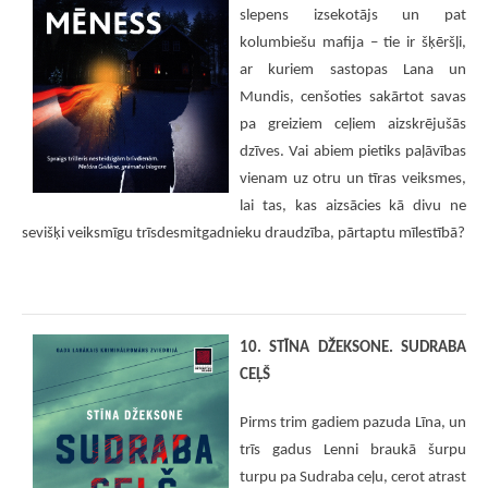
slepens izsekotājs un pat
kolumbiešu mafija – tie ir šķēršļi,
ar kuriem sastopas Lana un
Mundis, cenšoties sakārtot savas
pa greiziem ceļiem aizskrējušās
dzīves. Vai abiem pietiks paļāvības
vienam uz otru un tīras veiksmes,
lai tas, kas aizsācies kā divu ne
sevišķi veiksmīgu trīsdesmitgadnieku draudzība, pārtaptu mīlestībā?
10. STĪNA DŽEKSONE. SUDRABA
CEĻŠ
Pirms trim gadiem pazuda Līna, un
trīs gadus Lenni braukā šurpu
turpu pa Sudraba ceļu, cerot atrast