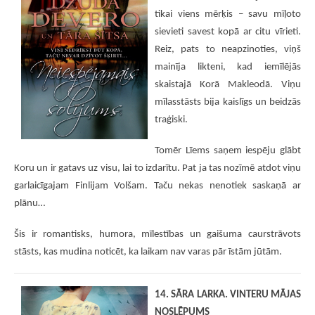
tikai viens mērķis – savu mīļoto
sievieti savest kopā ar citu vīrieti.
Reiz, pats to neapzinoties, viņš
mainīja likteni, kad iemīlējās
skaistajā Korā Makleodā. Viņu
mīlasstāsts bija kaislīgs un beidzās
traģiski.
Tomēr Līems saņem iespēju glābt
Koru un ir gatavs uz visu, lai to izdarītu. Pat ja tas nozīmē atdot viņu
garlaicīgajam Finlijam Volšam. Taču nekas nenotiek saskaņā ar
plānu…
Šis ir romantisks, humora, mīlestības un gaišuma caurstrāvots
stāsts, kas mudina noticēt, ka laikam nav varas pār īstām jūtām.
14. SĀRA LARKA. VINTERU MĀJAS
NOSLĒPUMS