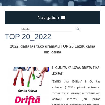
Navigation
AKTUALITĀTES
TOP 20_2022
PAR BIBLIOTĒKU
DOKUMENTI
2022. gada lasītāko grāmatu TOP 20 Lazdukalna
NOVADPĒTNIECĪBA
bibliotēkā
BILŽU GALERIJAS
VIRTUĀLĀS IZSTĀDES
1. GUNITA KRILOVA. DRIFTĀ TIKAI
LĒDIJAS
TOP 20_2025
“Driftā tikai lēdijas” ir Gunitas
TOP 20_2024
Krilovas (1982) pirmā grāmata,
TOP 20_2023
tomēr tā ir izraisījusi potenciālo
TOP 20_2022
lasītāju interesi jau pirms