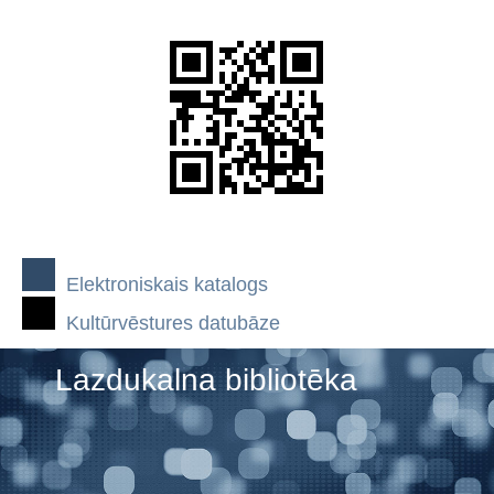
Elektroniskais katalogs
Kultūrvēstures datubāze
Lazdukalna bibliotēka